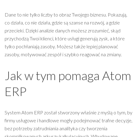
Dane to nie tylko liczby to obraz Twojego biznesu. Pokazują,
co działa, co nie działa, gdzie są szanse na rozwój, a gdzie
przecieki. Dzięki analizie danych możesz zrozumieć, skąd
przychodzą Twoi klienci, które usługi generują zysk, a które
tylko pochłaniają zasoby. Możesz także lepiej planować
zasoby, motywować zespół i szybko reagować na zmiany.
Jak w tym pomaga Atom
ERP
System Atom ERP został stworzony właśnie z myślą o tym, by
firmy usługowe i handlowe mogły podejmować trafne decyzje,
bez potrzeby zatrudniania analityka czy tworzenia
skomplikowanych arkuszy kalkulacyjnych. Wbudowane