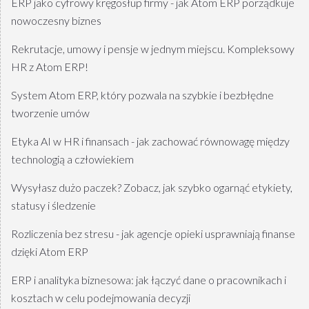
ERP jako cyfrowy kręgosłup firmy - jak Atom ERP porządkuje
nowoczesny biznes
Rekrutacje, umowy i pensje w jednym miejscu. Kompleksowy
HR z Atom ERP!
System Atom ERP, który pozwala na szybkie i bezbłędne
tworzenie umów
Etyka AI w HR i finansach - jak zachować równowagę między
technologią a człowiekiem
Wysyłasz dużo paczek? Zobacz, jak szybko ogarnąć etykiety,
statusy i śledzenie
Rozliczenia bez stresu - jak agencje opieki usprawniają finanse
dzięki Atom ERP
ERP i analityka biznesowa: jak łączyć dane o pracownikach i
kosztach w celu podejmowania decyzji