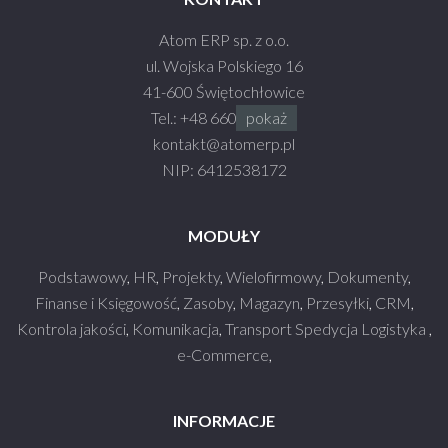
Atom ERP sp. z o.o.
ul. Wojska Polskiego 16
41-600 Świętochłowice
Tel.:
+48 660 990 930
pokaż
kontakt@atom
erp.pl
NIP: 6412538172
MODUŁY
Podstawowy
,
HR
,
Projekty
,
Wielofirmowy
,
Dokumenty
,
Finanse i Księgowość
,
Zasoby
,
Magazyn
,
Przesyłki
,
CRM
,
Kontrola jakości
,
Komunikacja
,
Transport Spedycja Logistyka
,
e-Commerce
,
INFORMACJE