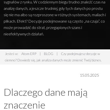
sygnałów z rynku. W codziennym biegu trudno znaleźć czas na
analizę danych, a jeszcze trudniej, gdy tych danych po prostu
się nie ma albo są rozproszone w różnych systemach, mailach i
plikach. Efekt? Decyzje podejmowane są często „na czuja”, co
może prowadzić do strat, przegapionych szans i
nieefektywnych działań.
Jesteś w:
Atom ERP
|
BLOG
|
Czy podejmujesz decyzje w
ciemno? Dowiedz się, jak analiza danych może zmienić Twój biznes.
15.05.2025
Dlaczego dane mają
znaczenie