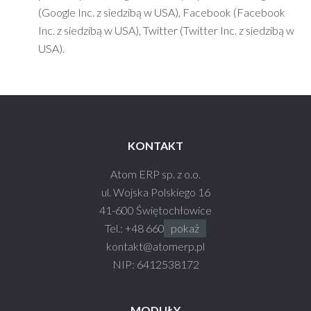
(Google Inc. z siedzibą w USA), Facebook (Facebook
Inc. z siedzibą w USA), Twitter (Twitter Inc. z siedzibą w
USA).
KONTAKT
Atom ERP sp. z o.o.
ul. Wojska Polskiego 16
41-600 Świętochłowice
Tel.:
+48 660 990 930
pokaż
kontakt@atom
erp.pl
NIP: 6412538172
MODUŁY