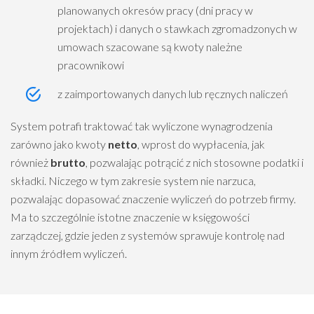
planowanych okresów pracy (dni pracy w
projektach) i danych o stawkach zgromadzonych w
umowach szacowane są kwoty należne
pracownikowi
z zaimportowanych danych lub ręcznych naliczeń
System potrafi traktować tak wyliczone wynagrodzenia
zarówno jako kwoty
netto
, wprost do wypłacenia, jak
również
brutto
, pozwalając potrącić z nich stosowne podatki i
składki. Niczego w tym zakresie system nie narzuca,
pozwalając dopasować znaczenie wyliczeń do potrzeb firmy.
Ma to szczególnie istotne znaczenie w księgowości
zarządczej, gdzie jeden z systemów sprawuje kontrolę nad
innym źródłem wyliczeń.