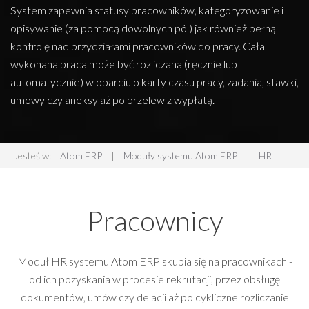
System zapewnia statusy pracowników, kategoryzowanie i
opisywanie (za pomocą dowolnych pól) jak również pełną
kontrolę nad przydziałami pracowników do pracy. Cała
wykonana praca może być rozliczana (ręcznie lub
automatycznie) w oparciu o karty czasu pracy, zadania, stawki,
umowy czy aneksy aż po przelew z wypłatą.
Jesteś w:
Atom ERP
|
Moduły systemu Atom ERP
|
HR
Pracownicy
Moduł HR systemu Atom ERP skupia się na pracownikach -
od ich pozyskania w procesie rekrutacji, przez obsługę
dokumentów, umów czy delacji aż po cykliczne rozliczanie