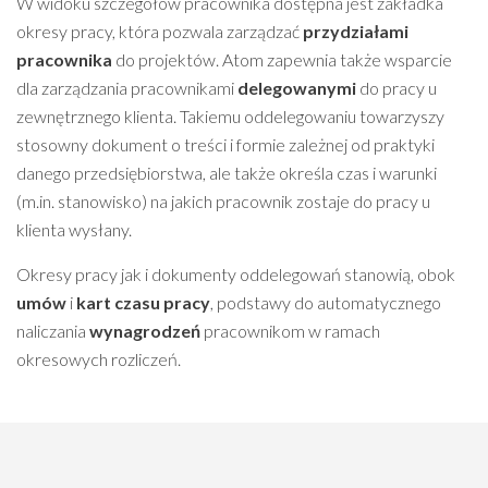
W widoku szczegółów pracownika dostępna jest zakładka
okresy pracy, która pozwala zarządzać
przydziałami
pracownika
do projektów. Atom zapewnia także wsparcie
dla zarządzania pracownikami
delegowanymi
do pracy u
zewnętrznego klienta. Takiemu oddelegowaniu towarzyszy
stosowny dokument o treści i formie zależnej od praktyki
danego przedsiębiorstwa, ale także określa czas i warunki
(m.in. stanowisko) na jakich pracownik zostaje do pracy u
klienta wysłany.
Okresy pracy jak i dokumenty oddelegowań stanowią, obok
umów
i
kart czasu pracy
, podstawy do automatycznego
naliczania
wynagrodzeń
pracownikom w ramach
okresowych rozliczeń.