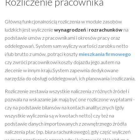
Rozliczenie pracownika
Główną funkcjonalnością rozliczenia w module zasobów
ludzkich jest wyliczenie
wynagrodzeń
i
rozrachunków
na
podstawie umów z pracownikami i okresów pracy oraz
oddelegowań. System sam wyliczy wartości zarobku netto
i/lub brutto z umów, potrąci koszty
mieszkania firmowego
czy zwróci pracownikowi koszty dojazdu jego autem na
zlecenie w innym kraju.System zapewnia dedykowane
narzędzia do obsługi oddelegowań, ich planowania i rozliczania.
Rozliczenie zestawia wszystkie naliczenia z różnych źródeł i
pozwala na wskazanie jak mają być one rozliczone wypłatami -
czy na podstawie bilansów na kontach analitycznych (gdy
wszystkie wyliczenia są w kwotach netto) czy też na
podstawie danych importowanych z zewnętrznego źródła
naliczenia płac (np. biura rachunkowego), gdy część wyliczeń
wymaga przeliczenia przez kadry i księgowość. W każdym z