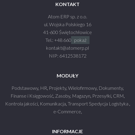
KONTAKT
Atom ERP sp. z o.o.
ul. Wojska Polskiego 16
41-600 Świętochłowice
Tel.:
+48 660 990 930
pokaż
kontakt@atom
erp.pl
NIP: 6412538172
MODUŁY
Podstawowy
,
HR
,
Projekty
,
Wielofirmowy
,
Dokumenty
,
Finanse i Księgowość
,
Zasoby
,
Magazyn
,
Przesyłki
,
CRM
,
Kontrola jakości
,
Komunikacja
,
Transport Spedycja Logistyka
,
e-Commerce
,
INFORMACJE