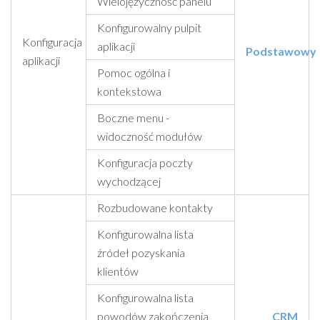
Wielojęzyczność panelu
Konfigurowalny pulpit
Konfiguracja
aplikacji
Podstawowy
aplikacji
Pomoc ogólna i
kontekstowa
Boczne menu -
widoczność modułów
Konfiguracja poczty
wychodzącej
Rozbudowane kontakty
Konfigurowalna lista
źródeł pozyskania
klientów
Konfigurowalna lista
powodów zakończenia
CRM