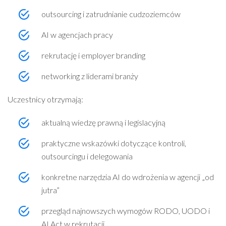
outsourcing i zatrudnianie cudzoziemców
AI w agencjach pracy
rekrutację i employer branding
networking z liderami branży
Uczestnicy otrzymają:
aktualną wiedzę prawną i legislacyjną
praktyczne wskazówki dotyczące kontroli,
outsourcingu i delegowania
konkretne narzędzia AI do wdrożenia w agencji „od
jutra”
przegląd najnowszych wymogów RODO, UODO i
AI Act w rekrutacji