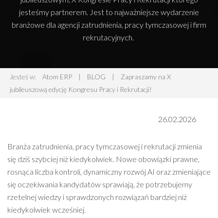
jesteśmy partnerem. Jest to najważniejsze wydarzenie
branżowe dla agencji zatrudnienia, pracy tymczasowej i firm
rekrutacyjnych.
Jesteś w:
Atom ERP
|
BLOG
|
Zapraszamy na X
jubileuszową edycję Kongresu Pracy i Rekrutacji!
26.02.2026
Branża zatrudnienia, pracy tymczasowej i rekrutacji zmienia
się dziś szybciej niż kiedykolwiek. Nowe obowiązki prawne,
rosnąca liczba kontroli, dynamiczny rozwój AI oraz zmieniające
się oczekiwania kandydatów sprawiają, że potrzebujemy
rzetelnej wiedzy i sprawdzonych rozwiązań bardziej niż
kiedykolwiek wcześniej.