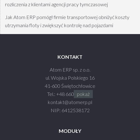
rozliczenia z klientami agencji pracy tymczasowej
Jak Atom ERP pomógł firmie transportowej obniżyć koszty
utrzymania floty i zwiększyć kontrolę nad pojazdami
KONTAKT
Atom ERP sp. z o.o.
ul. Wojska Polskiego 16
41-600 Świętochłowice
Tel.:
+48 660 990 930
pokaż
kontakt@atom
erp.pl
NIP: 6412538172
MODUŁY