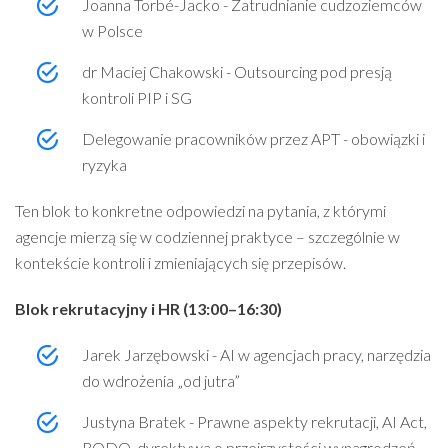
Joanna Torbé-Jacko - Zatrudnianie cudzoziemców
w Polsce
dr Maciej Chakowski - Outsourcing pod presją
kontroli PIP i SG
Delegowanie pracowników przez APT - obowiązki i
ryzyka
Ten blok to konkretne odpowiedzi na pytania, z którymi
agencje mierzą się w codziennej praktyce – szczególnie w
kontekście kontroli i zmieniających się przepisów.
Blok rekrutacyjny i HR (13:00–16:30)
Jarek Jarzębowski - AI w agencjach pracy, narzędzia
do wdrożenia „od jutra”
Justyna Bratek - Prawne aspekty rekrutacji, AI Act,
RODO, dyrektywa o przejrzystości wynagrodzeń