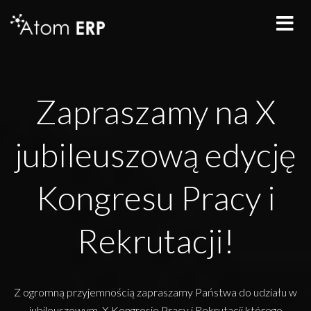
Zapraszamy na X
jubileuszową edycję
Kongresu Pracy i
Rekrutacji!
Z ogromną przyjemnością zapraszamy Państwa do udziału w
jubileuszowym, X Kongresie Pracy i Rekrutacji którego