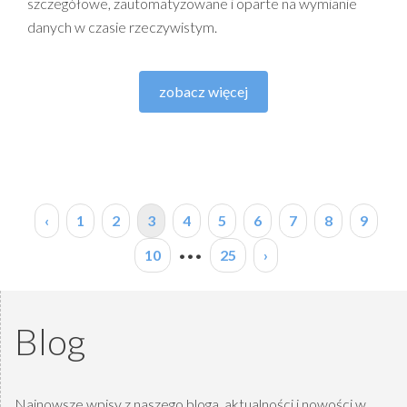
szczegółowe, zautomatyzowane i oparte na wymianie
danych w czasie rzeczywistym.
zobacz więcej
‹
1
2
3
4
5
6
7
8
9
10
•••
25
›
Blog
Najnowsze wpisy z naszego bloga, aktualności i nowości w