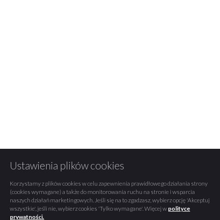
Ustawienia plików cookies
Korzystamy z plików cookies w celu zapewnienia prawidłowego działania strony
(cookies wymagane) a także do monitorowania ruchu na stronie i wsparcia
naszych działań marketingowych. Jeśli się na to zgadzasz, wybierz opcję 'Akceptuj
wszystkie', jeśli nie, wybierz cookies 'Tylko wymagane'. Więcej w
polityce
prywatności.