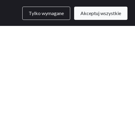
Tylko wymagane
Akceptuj wszystkie
KONTAKT
Atom ERP sp. z o.o.
ul. Wojska Polskiego 16
41-600 Świętochłowice
Tel.:
+48 660 990 930
pokaż
kontakt@atom
erp.pl
NIP: 6412538172
MODUŁY
Podstawowy
,
HR
,
Projekty
,
Wielofirmowy
,
Dokumenty
,