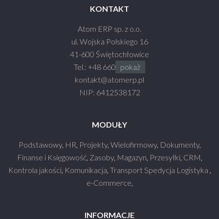
KONTAKT
Atom ERP sp. z o.o.
ul. Wojska Polskiego 16
41-600 Świętochłowice
Tel.:
+48 660 990 930
pokaż
kontakt@atom
erp.pl
NIP: 6412538172
MODUŁY
Podstawowy
,
HR
,
Projekty
,
Wielofirmowy
,
Dokumenty
,
Finanse i Księgowość
,
Zasoby
,
Magazyn
,
Przesyłki
,
CRM
,
Kontrola jakości
,
Komunikacja
,
Transport Spedycja Logistyka
,
e-Commerce
,
INFORMACJE