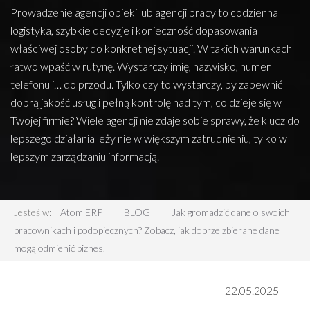
Prowadzenie agencji opieki lub agencji pracy to codzienna
logistyka, szybkie decyzje i konieczność dopasowania
właściwej osoby do konkretnej sytuacji. W takich warunkach
łatwo wpaść w rutynę. Wystarczy imię, nazwisko, numer
telefonu i… do przodu. Tylko czy to wystarczy, by zapewnić
dobrą jakość usług i pełną kontrolę nad tym, co dzieje się w
Twojej firmie? Wiele agencji nie zdaje sobie sprawy, że klucz do
lepszego działania leży nie w większym zatrudnieniu, tylko w
lepszym zarządzaniu informacją.
Jesteś w:
Atom ERP
|
BLOG
|
Jak gromadzić dane o swoich
pracownikach i podopiecznych? Zobacz, jak dobrze zbierane dane
mogą odmienić biznes.
22.05.2025