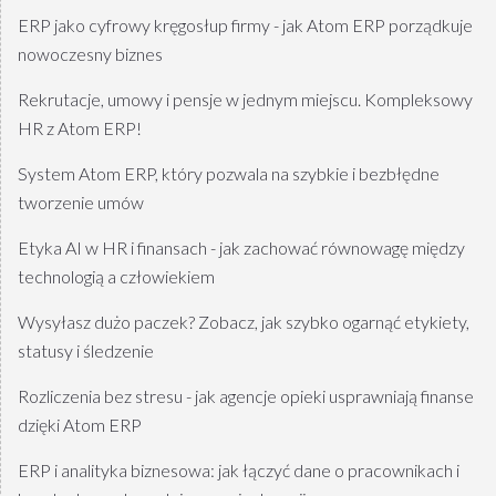
ERP jako cyfrowy kręgosłup firmy - jak Atom ERP porządkuje
nowoczesny biznes
Rekrutacje, umowy i pensje w jednym miejscu. Kompleksowy
HR z Atom ERP!
System Atom ERP, który pozwala na szybkie i bezbłędne
tworzenie umów
Etyka AI w HR i finansach - jak zachować równowagę między
technologią a człowiekiem
Wysyłasz dużo paczek? Zobacz, jak szybko ogarnąć etykiety,
statusy i śledzenie
Rozliczenia bez stresu - jak agencje opieki usprawniają finanse
dzięki Atom ERP
ERP i analityka biznesowa: jak łączyć dane o pracownikach i