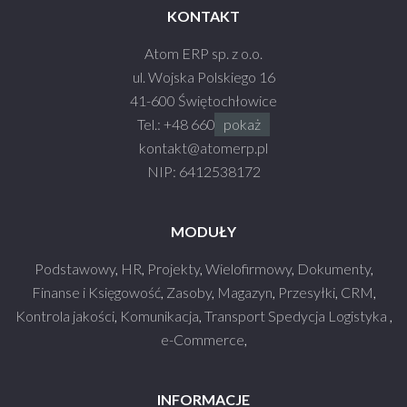
KONTAKT
Atom ERP sp. z o.o.
ul. Wojska Polskiego 16
41-600 Świętochłowice
Tel.:
+48 660 990 930
pokaż
kontakt@atom
erp.pl
NIP: 6412538172
MODUŁY
Podstawowy
,
HR
,
Projekty
,
Wielofirmowy
,
Dokumenty
,
Finanse i Księgowość
,
Zasoby
,
Magazyn
,
Przesyłki
,
CRM
,
Kontrola jakości
,
Komunikacja
,
Transport Spedycja Logistyka
,
e-Commerce
,
INFORMACJE