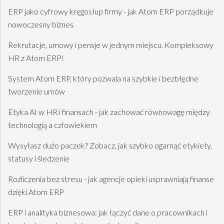
ERP jako cyfrowy kręgosłup firmy - jak Atom ERP porządkuje
nowoczesny biznes
Rekrutacje, umowy i pensje w jednym miejscu. Kompleksowy
HR z Atom ERP!
System Atom ERP, który pozwala na szybkie i bezbłędne
tworzenie umów
Etyka AI w HR i finansach - jak zachować równowagę między
technologią a człowiekiem
Wysyłasz dużo paczek? Zobacz, jak szybko ogarnąć etykiety,
statusy i śledzenie
Rozliczenia bez stresu - jak agencje opieki usprawniają finanse
dzięki Atom ERP
ERP i analityka biznesowa: jak łączyć dane o pracownikach i