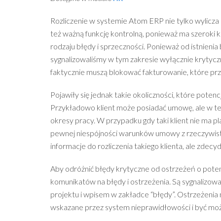
Rozliczenie w systemie Atom ERP nie tylko wylicza
też ważną funkcję kontrolną, ponieważ ma szeroki
rodzaju błędy i sprzeczności. Ponieważ od istnienia
sygnalizowaliśmy w tym zakresie wyłącznie krytyc
faktycznie muszą blokować fakturowanie, które pr
Pojawiły się jednak takie okoliczności, które poten
Przykładowo klient może posiadać umowę, ale w tej
okresy pracy. W przypadku gdy taki klient nie ma p
pewnej niespójności warunków umowy z rzeczywistym
informacje do rozliczenia takiego klienta, ale zdec
Aby odróżnić błędy krytyczne od ostrzeżeń o potenc
komunikatów na błędy i ostrzeżenia. Są sygnalizow
projektu i wpisem w zakładce “błędy”. Ostrzeżenia 
wskazane przez system nieprawidłowości i być może,