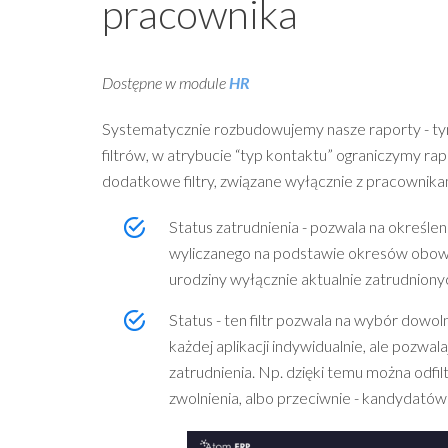
pracownika
Dostępne w module
HR
Systematycznie rozbudowujemy nasze raporty - tym
filtrów, w atrybucie “typ kontaktu” ograniczymy r
dodatkowe filtry, związane wyłącznie z pracownika
Status zatrudnienia - pozwala na określe
wyliczanego na podstawie okresów obowi
urodziny wyłącznie aktualnie zatrudnion
Status - ten filtr pozwala na wybór dowol
każdej aplikacji indywidualnie, ale pozwa
zatrudnienia. Np. dzięki temu można odf
zwolnienia, albo przeciwnie - kandydatów d