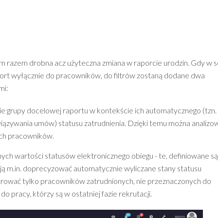
 razem drobna acz użyteczna zmiana w raporcie urodzin. Gdy w s
aport wyłącznie do pracowników, do filtrów zostaną dodane dwa
mi:
nie grupy docelowej raportu w kontekście ich automatycznego (tzn.
ązywania umów) statusu zatrudnienia. Dzięki temu można analizo
ych pracowników.
nych wartości statusów elektronicznego obiegu - te, definiowane są
lają m.in. doprecyzować automatycznie wyliczane stany statusu
iltrować tylko pracowników zatrudnionych, nie przeznaczonych do
o pracy, którzy są w ostatniej fazie rekrutacji.