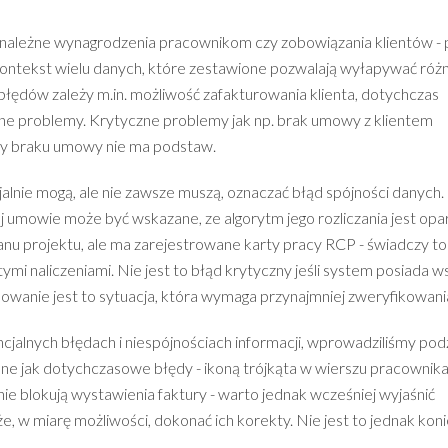
 należne wynagrodzenia pracownikom czy zobowiązania klientów - 
 kontekst wielu danych, które zestawione pozwalają wyłapywać róż
 błędów zależy m.in. możliwość zafakturowania klienta, dotychczas
zne problemy. Krytyczne problemy jak np. brak umowy z klientem
zy braku umowy nie ma podstaw.
cjalnie mogą, ale nie zawsze muszą, oznaczać błąd spójności danych.
 umowie może być wskazane, ze algorytm jego rozliczania jest opa
lanu projektu, ale ma zarejestrowane karty pracy RCP - świadczy to
i naliczeniami. Nie jest to błąd krytyczny jeśli system posiada w
ydowanie jest to sytuacja, która wymaga przynajmniej zweryfikowani
jalnych błędach i niespójnościach informacji, wprowadziliśmy pod
ane jak dotychczasowe błędy - ikoną trójkąta w wierszu pracownika
nie blokują wystawienia faktury - warto jednak wcześniej wyjaśnić
 w miarę możliwości, dokonać ich korekty. Nie jest to jednak kon