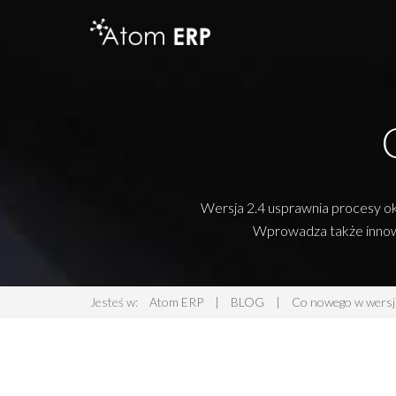
Wersja 2.4 usprawnia procesy ok
Wprowadza także innowa
Jesteś w:
Atom ERP
|
BLOG
|
Co nowego w wersji