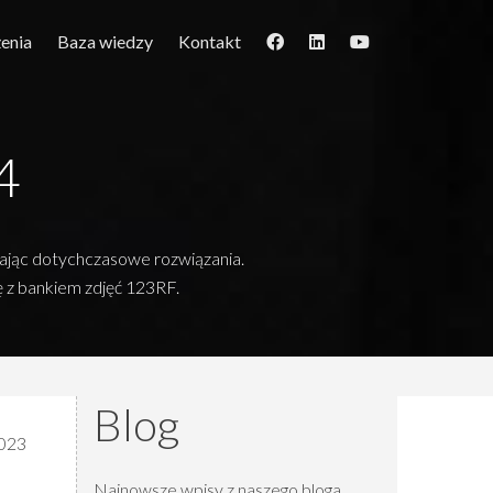
enia
Baza wiedzy
Kontakt
4
lając dotychczasowe rozwiązania.
 z bankiem zdjęć 123RF.
Blog
2023
Najnowsze wpisy z naszego bloga,