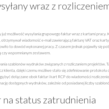
syłany wraz z rozliczenie
y już możliwość wysyłania grupowego faktur wraz z kartami pracy. K
kt, otrzymywał wiadomość e-mail zawierającą fakturę VAT oraz kart
owiło to dowód wykonanej pracy. Z czasem jednak pojawiły się po
urą czy wspomnianym zestawem.
ania szablonów wydruków związanych z rozliczaniem projektów. T
z klienta, dzięki czemu możliwe stało się zdefiniowanie protokołu 
 być dołączane obok faktur i kart RCP do wiadomości rozliczeni
cję dostępnych wydruków, zależnie od posiadanej liczby szablon
r na status zatrudnienia