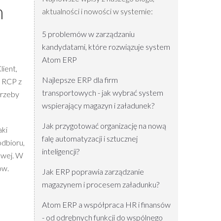
m
aktualności i nowości w systemie:
5 problemów w zarządzaniu
kandydatami, które rozwiązuje system
Atom ERP
lient,
Najlepsze ERP dla firm
y RCP z
transportowych - jak wybrać system
trzeby
wspierający magazyn i załadunek?
Jak przygotować organizację na nową
aki
falę automatyzacji i sztucznej
odbioru,
inteligencji?
owej. W
ów.
Jak ERP poprawia zarządzanie
magazynem i procesem załadunku?
Atom ERP a współpraca HR i finansów
- od odrębnych funkcji do wspólnego