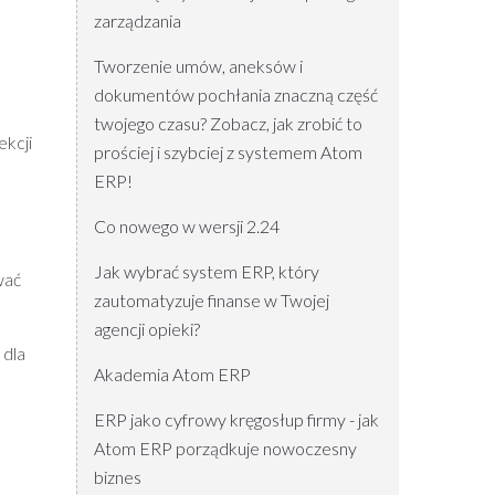
zarządzania
Tworzenie umów, aneksów i
dokumentów pochłania znaczną część
twojego czasu? Zobacz, jak zrobić to
ekcji
prościej i szybciej z systemem Atom
ERP!
Co nowego w wersji 2.24
Jak wybrać system ERP, który
wać
zautomatyzuje finanse w Twojej
agencji opieki?
 dla
Akademia Atom ERP
ERP jako cyfrowy kręgosłup firmy - jak
Atom ERP porządkuje nowoczesny
biznes