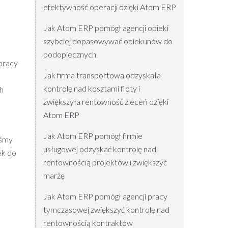
efektywność operacji dzięki Atom ERP
Jak Atom ERP pomógł agencji opieki
szybciej dopasowywać opiekunów do
podopiecznych
pracy
Jak firma transportowa odzyskała
kontrolę nad kosztami floty i
h
zwiększyła rentowność zleceń dzięki
Atom ERP
Jak Atom ERP pomógł firmie
iśmy
usługowej odzyskać kontrolę nad
ek do
rentownością projektów i zwiększyć
marżę
Jak Atom ERP pomógł agencji pracy
tymczasowej zwiększyć kontrolę nad
rentownością kontraktów