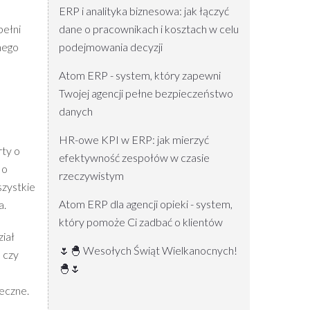
ERP i analityka biznesowa: jak łączyć
dane o pracownikach i kosztach w celu
pełni
podejmowania decyzji
nego
Atom ERP - system, który zapewni
Twojej agencji pełne bezpieczeństwo
danych
HR-owe KPI w ERP: jak mierzyć
rty o
efektywność zespołów w czasie
 o
rzeczywistym
szystkie
Atom ERP dla agencji opieki - system,
a.
który pomoże Ci zadbać o klientów
ział
🌷🐣 Wesołych Świąt Wielkanocnych!
 czy
🐣🌷
ieczne.