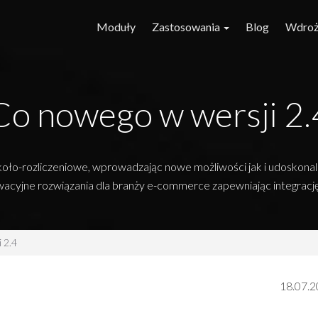
Moduły
Zastosowania
Blog
Wdroż
Co nowego w wersji 2.
oło-rozliczeniowe, wprowadzając nowe możliwości jak i udoskona
cyjne rozwiązania dla branży e-commerce zapewniając integrację
 2.4
18.07.