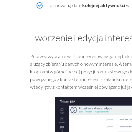
planowaną datę
kolejnej aktywności
w i
Tworzenie i edycja intere
Poprzez wybranie w liście interesów, w górnej bel
służący zbieraniu danych o nowym interesie. Alter
kropkami w górnej belce) pozycji kontekstowego d
powiązanego z kontaktem interesu z zakładki intere
wtedy, gdy z kontaktem wcześniej powiązano już jaki