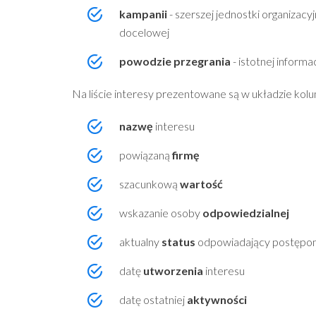
kampanii
- szerszej jednostki organizacy
docelowej
powodzie przegrania
- istotnej inform
Na liście interesy prezentowane są w układzie ko
nazwę
interesu
powiązaną
firmę
szacunkową
wartość
wskazanie osoby
odpowiedzialnej
aktualny
status
odpowiadający postępom 
datę
utworzenia
interesu
datę ostatniej
aktywności