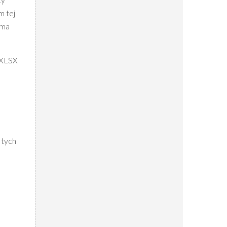
m tej
yma
u XLSX
 tych