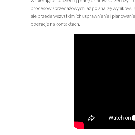
wspierające codzienną pracę działów sprzedaży i 
procesów sprzedażowych, aż po analizę wyników. J
ale przede wszystkim ich usprawnienie i planowanie
operacje na kontaktach.