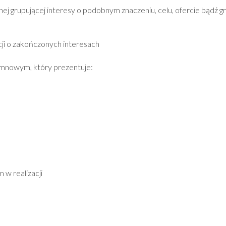
jnej grupującej interesy o podobnym znaczeniu, celu, ofercie bądź g
acji o zakończonych interesach
lumnowym, który prezentuje:
w realizacji