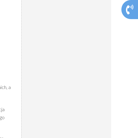
ich, a
cja
ego
cy