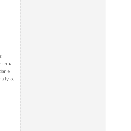
z
 trzema
danie
na tylko