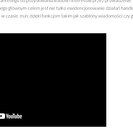
marketingu od pozyskiwania leadów i interesów przez prowadzenie
ego głównym celem jest nie tylko ewidencjonowanie działań hand
 w czasie, m.in. dzięki funkcjom takim jak szablony wiadomości czy