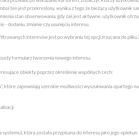
ymbol ten jest przekreślony, wynika z tego że bieżący użytkownik sa
k zmienia stan obserwowania, gdy zaś jest aktywne, użytkownik otrz
ie - dodaniu, zmianie czy usunięciu interesu.
odfiltrowanych interesów jest po wybraniu tej opcji zrzucana do plik
 pusty formularz tworzenia nowego interesu.
nteresujące obiekty poprzez określenie wspólnych cech:
tagu”, które zapewniają szerokie możliwości wyszukiwania opartego na
lizacji
 systemu), która została przypisana do interesu jako jego opiekun