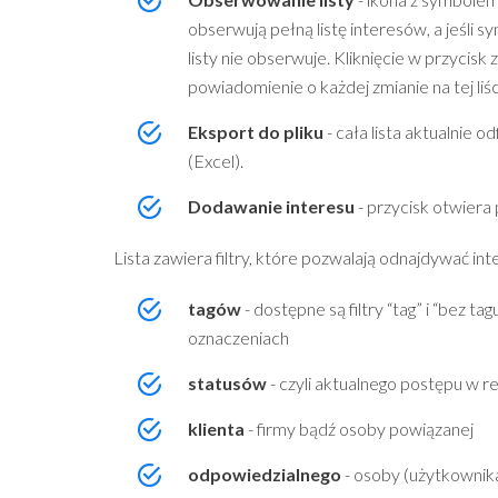
obserwują pełną listę interesów, a jeśli s
listy nie obserwuje. Kliknięcie w przycis
powiadomienie o każdej zmianie na tej liśc
Eksport do pliku
- cała lista aktualnie 
(Excel).
Dodawanie interesu
- przycisk otwiera
Lista zawiera filtry, które pozwalają odnajdywać i
tagów
- dostępne są filtry “tag” i “bez 
oznaczeniach
statusów
- czyli aktualnego postępu w rea
klienta
- firmy bądź osoby powiązanej
odpowiedzialnego
- osoby (użytkownika