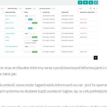
ne oraz archiwalne interesy wraz z podstawowymi informacjami o n
 takie jak:
a zmienić oznaczenie tagami wielu interesach na raz - jest to opera
cach systemu na dodanie bądź usunięcie tagów, np. w celu pełniejsz
 oka pozwala, po wskazaniu kursorem, zobaczyć którzy użytkowni