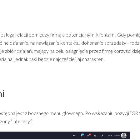
bsługą relacji pomiędzy firmą a potencjalnymi klientami. Gdy pomi
e działanie, na nawiązanie kontaktu, dokonanie sprzedaży - rodzi
 zbiór działań, mający na celu osiągnięcie przez firmę korzyści dzię
alna, jednak taki będzie najczęściej jaj charakter.
mi
ostępna jest z bocznego menu głównego. Po wskazaniu pozycji “CR
ony “interesy”.