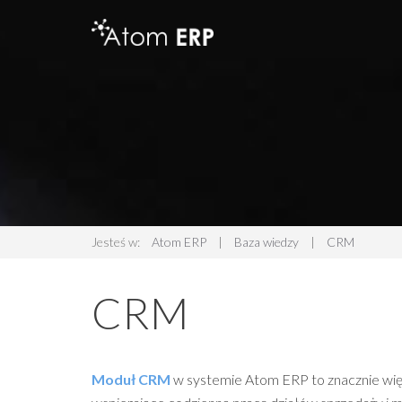
Jesteś w:
Atom ERP
|
Baza wiedzy
|
CRM
CRM
Moduł CRM
w systemie Atom ERP to znacznie wię