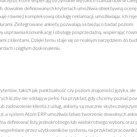
 narzędzi, które wspierają utrzymanie wysokich standardów w całej
ych, dowolnie definiowanych kryteriach umożliwia obiektywną ocenę
e również kompleksową obsługę reklamacji, umożliwiając ich rejes
edurami. Zintegrowane ankiety pozwalają na bieżąco badać poziom
wy usprawnia komunikację i obsługę posprzedażną, wspierając równ
mi z klientami. Dzięki temu staje się on realnym narzędziem do bu
ardach i ciągłym doskonaleniu.
yteriów, takich jak punktualność czy poziom znajomości języka, ale
rych liczby nie oddają w pełni. Na przykład, gdy chcemy poznać p
 zadowolenie klienta z usług, ankiety są znacznie skuteczniejszy
edzi, a system Atom ERP umożliwia łatwe tworzenie dowolnych ankie
a definiować listy jednokrotnego lub wielokrotnego wyboru oraz 
 wypełniane przez użytkowników systemu, na przykład pracownik