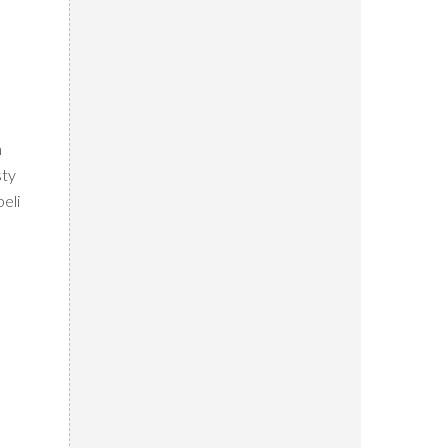
m
sty
eli