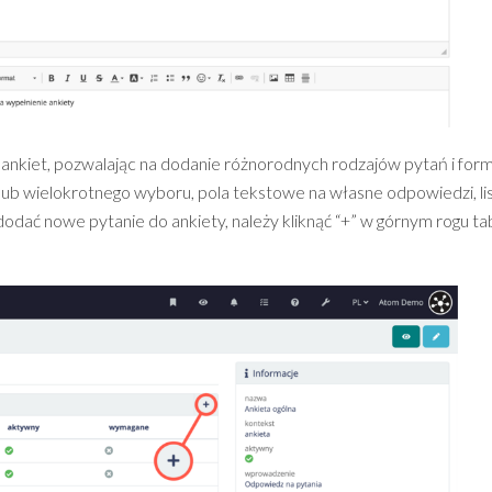
nkiet, pozwalając na dodanie różnorodnych rodzajów pytań i for
lub wielokrotnego wyboru, pola tekstowe na własne odpowiedzi, li
dodać nowe pytanie do ankiety, należy kliknąć “+” w górnym rogu tab