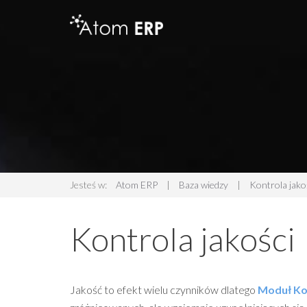
Jesteś w:
Atom ERP
|
Baza wiedzy
|
Kontrola jako
Kontrola jakości
Jakość to efekt wielu czynników dlatego
Moduł Kon