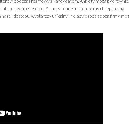
kruterów podczas rozmowy z kandydatem. Ankiety mogą być równie
zainteresowanej osobie. Ankiety online mają unikalny i bezpieczny
 haseł dostępu, wystarczy unikalny link, aby osoba spoza firmy mog