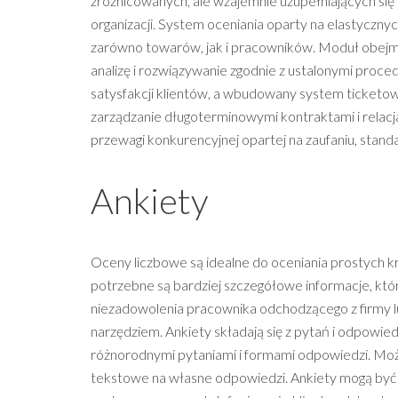
zróżnicowanych, ale wzajemnie uzupełniających się
organizacji. System oceniania oparty na elastyczn
zarówno towarów, jak i pracowników. Moduł obejmuj
analizę i rozwiązywanie zgodnie z ustalonymi proc
satysfakcji klientów, a wbudowany system ticketo
zarządzanie długoterminowymi kontraktami i relacja
przewagi konkurencyjnej opartej na zaufaniu, stand
Ankiety
Oceny liczbowe są idealne do oceniania prostych kr
potrzebne są bardziej szczegółowe informacje, któ
niezadowolenia pracownika odchodzącego z firmy lub
narzędziem. Ankiety składają się z pytań i odpowi
różnorodnymi pytaniami i formami odpowiedzi. Możn
tekstowe na własne odpowiedzi. Ankiety mogą być