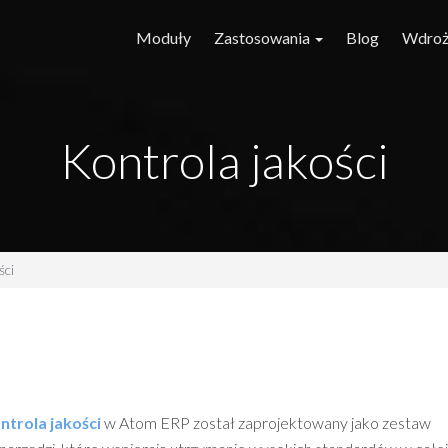
Moduły
Zastosowania
Blog
Wdroż
Kontrola jakości
ści
trola jakości
w Atom ERP został zaprojektowany jako zestaw