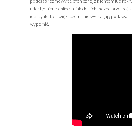
podczas rozmowy telefonicznej z klientem lub re
udostępniane online, a link do nich można przesłać 
identyfikator, dzięki czemu nie wymagają podawania
wypełnić.