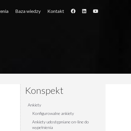
enia
Baza wiedzy
Kontakt
Konspekt
Ankiety
Konfigurowalne ankiety
Ankiety udostępniane on-line do
wypełnienia