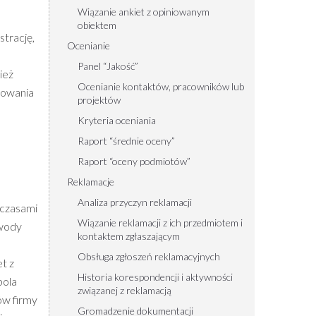
Wiązanie ankiet z opiniowanym
obiektem
trację,
Ocenianie
Panel “Jakość”
ież
Ocenianie kontaktów, pracowników lub
dowania
projektów
Kryteria oceniania
Raport “średnie oceny”
Raport “oceny podmiotów”
Reklamacje
Analiza przyczyn reklamacji
 czasami
Wiązanie reklamacji z ich przedmiotem i
owody
kontaktem zgłaszającym
m
Obsługa zgłoszeń reklamacyjnych
t z
Historia korespondencji i aktywności
pola
związanej z reklamacją
ów firmy
Gromadzenie dokumentacji